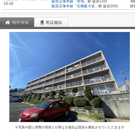
阪急宝塚本線
「
蛍池
」駅 徒歩13分
4
10-18
阪急宝塚本線
「
石橋阪大前
」駅 徒歩20分
鉄
物件情報
周辺施設
※写真や図と実際の現状とが異なる場合は現状を優先させていただきます