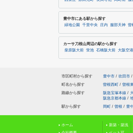
豊中市にある駅から探す
緑地公園
千里中央
庄内
服部天神
曽
カーサ刀根山周辺の駅から探す
柴原阪大前
蛍池
石橋阪大前
大阪空
市区町村から探す
豊中市
/
吹田市
/
町名から探す
曽根西町
/
曽根
路線から探す
阪急宝塚本線
/
阪急京都本線
/
駅から探す
岡町
/
曽根
/
豊
ホーム
新築・築浅
会社概要
ペット可