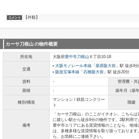
【外観】
コメント
カーサ刀根山
の物件概要
所在地
大阪府
豊中市
刀根山
６丁目10-18
大阪モノレール本線
「
柴原阪大前
」駅 徒歩9
交通
阪急宝塚本線
「
石橋阪大前
」駅 徒歩20分
賃料
-
管理費・共
面積
-
築年月（築
マンション / 鉄筋コンクリー
種別/構造
階建
ト
「カーサ刀根山」のここがイチオシ。こちらは
に嬉しい駅から徒歩9分の物件です。2駅利用
備考
豊中市エリアにある賃貸情報のことなら、地域
は、多種多様な賃貸情報を取り扱っております
ら、お気軽にご連絡下さい。