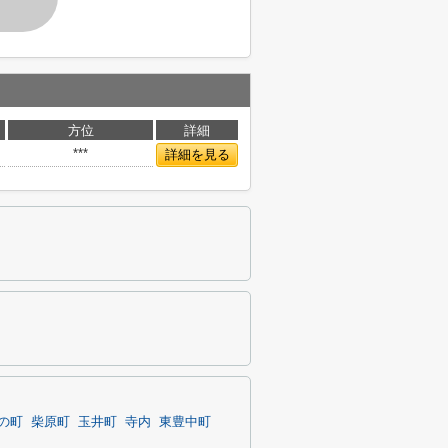
方位
詳細
***
詳細を見る
の町
柴原町
玉井町
寺内
東豊中町