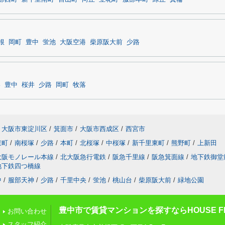
根
岡町
豊中
蛍池
大阪空港
柴原阪大前
少路
港
豊中
桜井
少路
岡町
牧落
大阪市東淀川区
/
箕面市
/
大阪市西成区
/
西宮市
東町
/
南桜塚
/
少路
/
本町
/
北桜塚
/
中桜塚
/
新千里東町
/
熊野町
/
上新田
大阪モノレール本線
/
北大阪急行電鉄
/
阪急千里線
/
阪急箕面線
/
地下鉄御堂
地下鉄四つ橋線
中
/
服部天神
/
少路
/
千里中央
/
蛍池
/
桃山台
/
柴原阪大前
/
緑地公園
豊中市で賃貸マンションを探すならHOUSE FI
お問い合わせ
スタッフ紹介