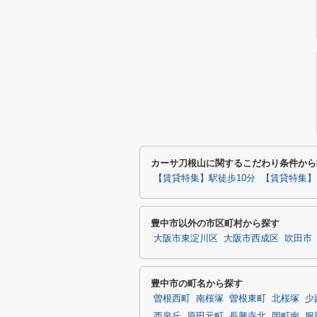
カーサ刀根山に関するこだわり条件から
【賃貸特集】駅徒歩10分
【賃貸特集】
豊中市以外の市区町村から探す
大阪市東淀川区
大阪市西成区
吹田市
豊中市の町名から探す
曽根西町
南桜塚
曽根東町
北桜塚
少
西泉丘
原田元町
長興寺北
岡町南
服