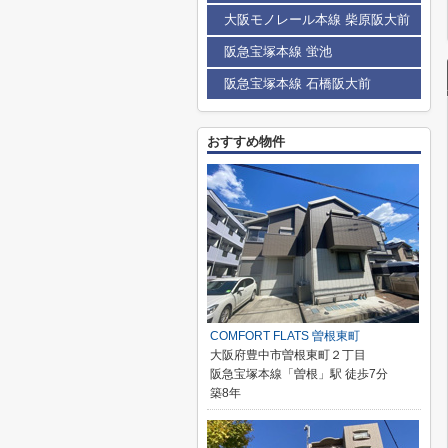
大阪モノレール本線 柴原阪大前
阪急宝塚本線 蛍池
阪急宝塚本線 石橋阪大前
おすすめ物件
COMFORT FLATS 曽根東町
大阪府豊中市曽根東町２丁目
阪急宝塚本線「曽根」駅 徒歩7分
築8年