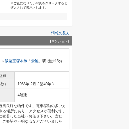
※ご覧になりたい写真をクリックすると
拡大されて表示されます。
情報の見方
【マンション】
分
阪急宝塚本線
「
蛍池
」駅 徒歩13分
益費
-
年数）
1986年 2月 ( 築40年 )
4階建
通風良好な物件です。電車移動の多い方
できる場所にあり、アクセスが便利です。
に密着した当社へお任せ下さい。当社
。ご要望や不明な点などございました