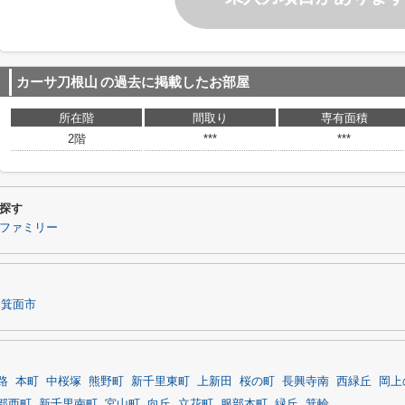
カーサ刀根山
の過去に掲載したお部屋
所在階
間取り
専有面積
2階
***
***
探す
ファミリー
箕面市
路
本町
中桜塚
熊野町
新千里東町
上新田
桜の町
長興寺南
西緑丘
岡上
部西町
新千里南町
宮山町
向丘
立花町
服部本町
緑丘
箕輪