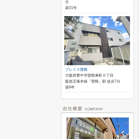
分
築31年
プレイス曽根
大阪府豊中市曽根東町６丁目
阪急宝塚本線「曽根」駅 徒歩7分
築9年