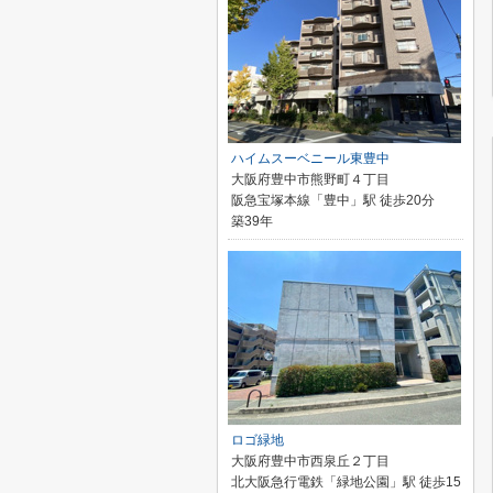
ハイムスーベニール東豊中
大阪府豊中市熊野町４丁目
阪急宝塚本線「豊中」駅 徒歩20分
築39年
ロゴ緑地
大阪府豊中市西泉丘２丁目
北大阪急行電鉄「緑地公園」駅 徒歩15