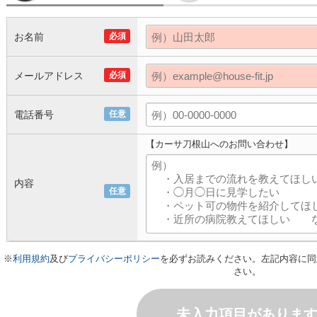
お名前
必須
メールアドレス
必須
電話番号
任意
【カーサ刀根山へのお問い合わせ】
内容
任意
※
利用規約
及び
プライバシーポリシー
を必ずお読みください。左記内容に同
さい。
未入力項目がありま