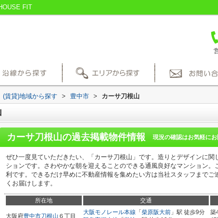
SE FIT
営
(賃貸)地域から探す
>
豊中市
>
カーサ刀根山
山
カーサ刀根山
の過去掲載物件情報
現況の確認はお気軽にお
ぜひ一度見ていただきたい、「カーサ刀根山」です。造りとデザインに関
ションです。さわやかな朝を迎えることのできる通風良好なマンション。
利です。できるだけ早めに不動産情報を集めたい方は当社スタッフまでご
くお届けします。
所在地
交通
大阪モノレール本線
「
柴原阪大前
」駅 徒歩9分
築
大阪府
豊中市
刀根山
６丁目