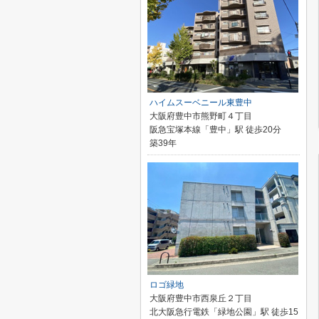
ハイムスーベニール東豊中
大阪府豊中市熊野町４丁目
阪急宝塚本線「豊中」駅 徒歩20分
築39年
ロゴ緑地
大阪府豊中市西泉丘２丁目
北大阪急行電鉄「緑地公園」駅 徒歩15