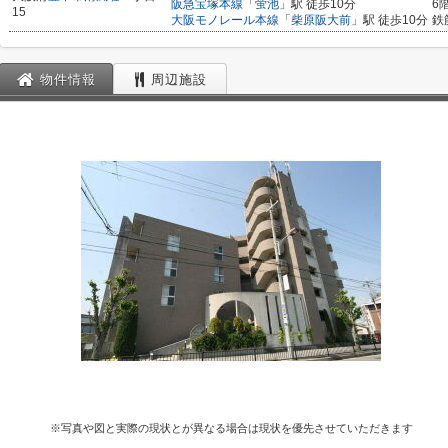
阪急宝塚本線
「
蛍池
」駅 徒歩10分
6
15
大阪モノレール本線
「
柴原阪大前
」駅 徒歩10分
鉄
物件情報
周辺施設
※写真や図と実際の現状とが異なる場合は現状を優先させていただきます