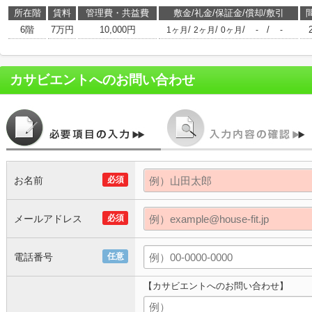
所在階
賃料
管理費・共益費
敷金/礼金/保証金/償却/敷引
6階
7万円
10,000円
/
/
/
/
1ヶ月
2ヶ月
0ヶ月
-
-
カサビエント
へのお問い合わせ
お名前
必須
メールアドレス
必須
電話番号
任意
【カサビエントへのお問い合わせ】