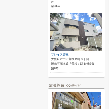
分
築31年
プレイス曽根
大阪府豊中市曽根東町６丁目
阪急宝塚本線「曽根」駅 徒歩7分
築9年