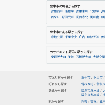
豊中市の町名から探す
曽根西町
南桜塚
曽根東町
北桜塚
少
西泉丘
原田元町
長興寺北
岡町南
服
豊中市にある駅から探す
緑地公園
千里中央
庄内
服部天神
曽
カサビエント周辺の駅から探す
柴原阪大前
蛍池
石橋阪大前
大阪空
市区町村から探す
豊中市
/
吹田市
/
町名から探す
曽根西町
/
曽根
路線から探す
阪急宝塚本線
/
阪急京都本線
/
駅から探す
岡町
/
曽根
/
豊