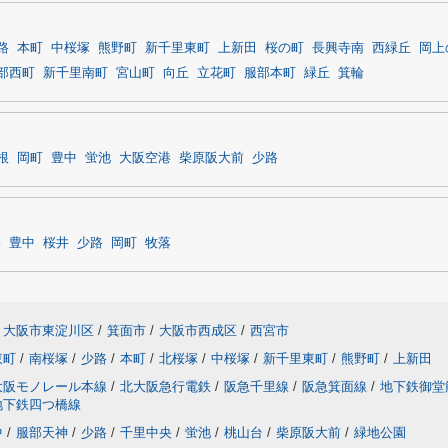
路
本町
中桜塚
熊野町
新千里東町
上新田
桜の町
長興寺南
西緑丘
岡上
部西町
新千里南町
宮山町
向丘
立花町
服部本町
緑丘
箕輪
根
岡町
豊中
蛍池
大阪空港
柴原阪大前
少路
港
豊中
桜井
少路
岡町
牧落
大阪市東淀川区
/
箕面市
/
大阪市西成区
/
西宮市
東町
/
南桜塚
/
少路
/
本町
/
北桜塚
/
中桜塚
/
新千里東町
/
熊野町
/
上新田
大阪モノレール本線
/
北大阪急行電鉄
/
阪急千里線
/
阪急箕面線
/
地下鉄御堂
地下鉄四つ橋線
中
/
服部天神
/
少路
/
千里中央
/
蛍池
/
桃山台
/
柴原阪大前
/
緑地公園