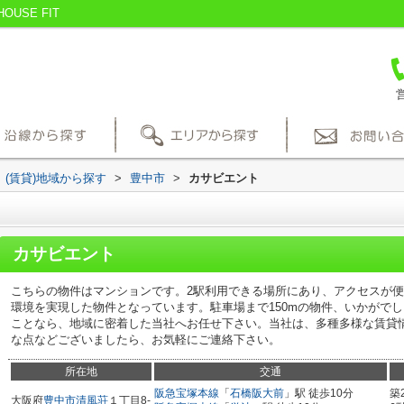
SE FIT
営
(賃貸)地域から探す
>
豊中市
>
カサビエント
カサビエント
こちらの物件はマンションです。2駅利用できる場所にあり、アクセスが
環境を実現した物件となっています。駐車場まで150mの物件、いかがで
ことなら、地域に密着した当社へお任せ下さい。当社は、多種多様な賃貸
な点などございましたら、お気軽にご連絡下さい。
所在地
交通
阪急宝塚本線
「
石橋阪大前
」駅 徒歩10分
築
大阪府
豊中市
清風荘
１丁目8-