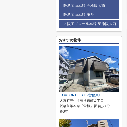
阪急宝塚本線 石橋阪大前
阪急宝塚本線 蛍池
大阪モノレール本線 柴原阪大前
おすすめ物件
COMFORT FLATS 曽根東町
大阪府豊中市曽根東町２丁目
阪急宝塚本線「曽根」駅 徒歩7分
築8年