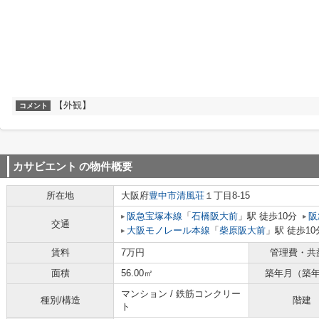
【外観】
コメント
カサビエント
の物件概要
所在地
大阪府
豊中市
清風荘
１丁目8-15
阪急宝塚本線
「
石橋阪大前
」駅 徒歩10分
阪
交通
大阪モノレール本線
「
柴原阪大前
」駅 徒歩10
賃料
7万円
管理費・共
面積
56.00㎡
築年月（築
マンション / 鉄筋コンクリー
種別/構造
階建
ト