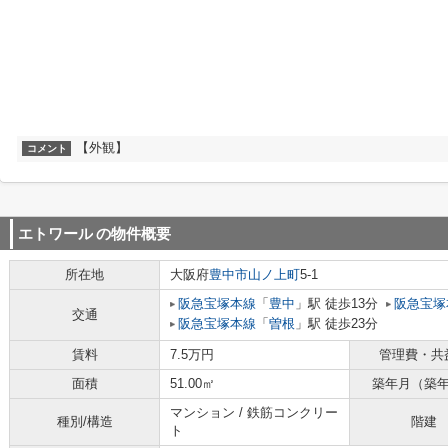
【外観】
コメント
エトワール
の物件概要
所在地
大阪府
豊中市
山ノ上町
5-1
阪急宝塚本線
「
豊中
」駅 徒歩13分
阪急宝塚
交通
阪急宝塚本線
「
曽根
」駅 徒歩23分
賃料
7.5万円
管理費・共
面積
51.00㎡
築年月（築
マンション / 鉄筋コンクリー
種別/構造
階建
ト