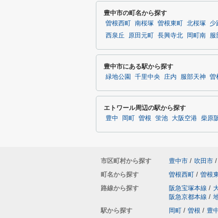
豊中市の町名から探す
曽根西町
南桜塚
曽根東町
北桜塚
少
西泉丘
原田元町
長興寺北
岡町南
服
豊中市にある駅から探す
緑地公園
千里中央
庄内
服部天神
曽
エトワール周辺の駅から探す
豊中
岡町
曽根
蛍池
大阪空港
柴原
市区町村から探す
豊中市
/
吹田市
/
町名から探す
曽根西町
/
曽根
路線から探す
阪急宝塚本線
/
阪急京都本線
/
駅から探す
岡町
/
曽根
/
豊