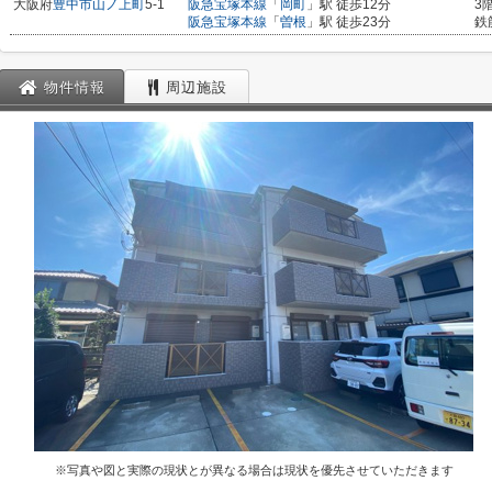
大阪府
豊中市
山ノ上町
5-1
阪急宝塚本線
「
岡町
」駅 徒歩12分
3
阪急宝塚本線
「
曽根
」駅 徒歩23分
鉄
物件情報
周辺施設
※写真や図と実際の現状とが異なる場合は現状を優先させていただきます