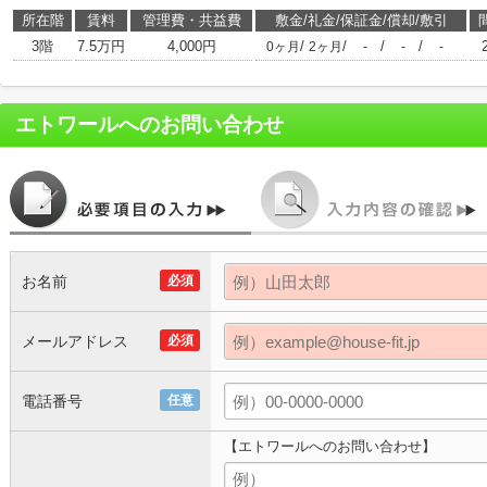
所在階
賃料
管理費・共益費
敷金/礼金/保証金/償却/敷引
3階
7.5万円
4,000円
/
/
/
/
0ヶ月
2ヶ月
-
-
-
エトワール
へのお問い合わせ
お名前
必須
メールアドレス
必須
電話番号
任意
【エトワールへのお問い合わせ】