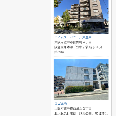
ハイムスーベニール東豊中
大阪府豊中市熊野町４丁目
阪急宝塚本線「豊中」駅 徒歩20分
築39年
ロゴ緑地
大阪府豊中市西泉丘２丁目
北大阪急行電鉄「緑地公園」駅 徒歩15