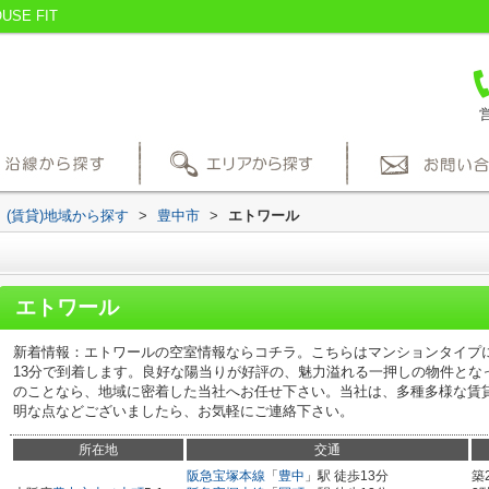
E FIT
営
(賃貸)地域から探す
>
豊中市
>
エトワール
エトワール
新着情報：エトワールの空室情報ならコチラ。こちらはマンションタイプ
13分で到着します。良好な陽当りが好評の、魅力溢れる一押しの物件とな
のことなら、地域に密着した当社へお任せ下さい。当社は、多種多様な賃
明な点などございましたら、お気軽にご連絡下さい。
所在地
交通
阪急宝塚本線
「
豊中
」駅 徒歩13分
築