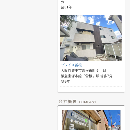
分
築31年
プレイス曽根
大阪府豊中市曽根東町６丁目
阪急宝塚本線「曽根」駅 徒歩7分
築9年