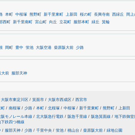
路
本町
中桜塚
熊野町
新千里東町
上新田
桜の町
長興寺南
西緑丘
岡上
部西町
新千里南町
宮山町
向丘
立花町
服部本町
緑丘
箕輪
根
岡町
豊中
蛍池
大阪空港
柴原阪大前
少路
阪大前
服部天神
大阪市東淀川区
/
箕面市
/
大阪市西成区
/
西宮市
東町
/
南桜塚
/
少路
/
本町
/
北桜塚
/
中桜塚
/
新千里東町
/
熊野町
/
上新田
大阪モノレール本線
/
北大阪急行電鉄
/
阪急千里線
/
阪急箕面線
/
地下鉄御堂
地下鉄四つ橋線
中
/
服部天神
/
少路
/
千里中央
/
蛍池
/
桃山台
/
柴原阪大前
/
緑地公園